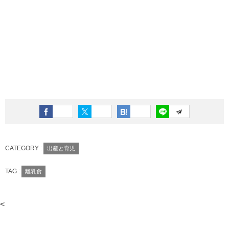
CATEGORY :
出産と育児
TAG :
離乳食
<