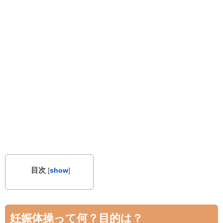
目次
[
show
]
妊娠体操って何？目的は？